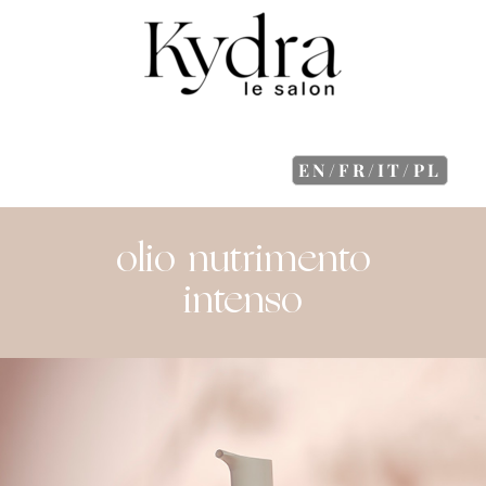
EN/FR/IT/PL
olio nutrimento
intenso