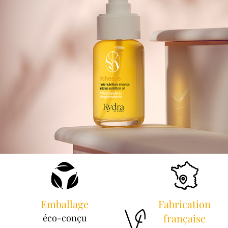
Emballage
Fabrication
française
éco-conçu