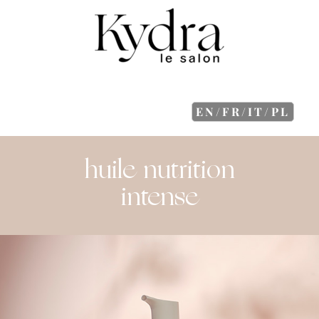
EN/FR/IT/PL
huile nutrition
intense