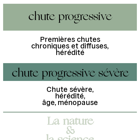
chute progressive
Premières chutes
chroniques et diffuses,
hérédité
chute progressive sévère
Chute sévère,
hérédité,
âge, ménopause
La nature
&