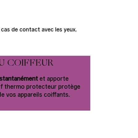
n cas de contact avec les yeux,
U COIFFEUR
nstantanément
et apporte
tif thermo protecteur protège
e vos appareils coiffants.