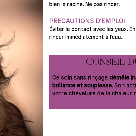
bien la racine. Ne pas rincer.
PRÉCAUTIONS D’EMPLOI
Éviter le contact avec les yeux. E
rincer immédiatement à l’eau.
CONSEIL D
Ce soin sans rinçage
démêle i
brillance et souplesse
. Son ac
votre chevelure de la chaleur d