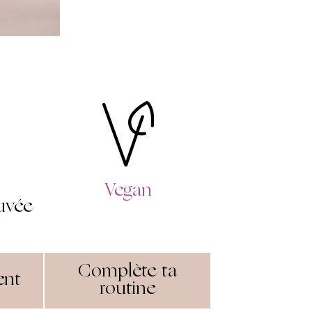
Vegan
ouvée
Complète ta
ent
routine