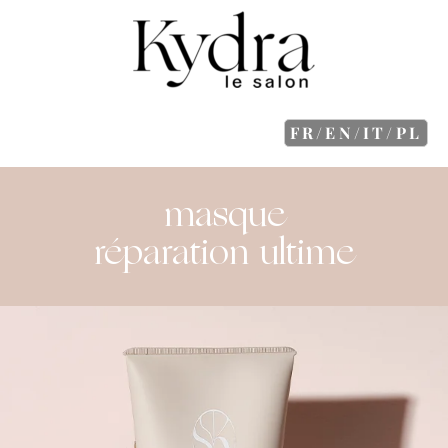
FR/EN/IT/PL
masque
réparation ultime