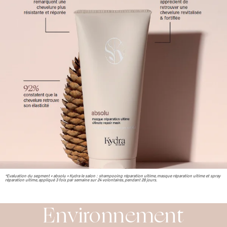
*Evaluation du segment « absolu » Kydra le salon : shampooing réparation ultime, masque réparation ultime et spray
réparation ultime, appliqué 3 fois par semaine sur 24 volontaires, pendant 28 jours.
Environnement