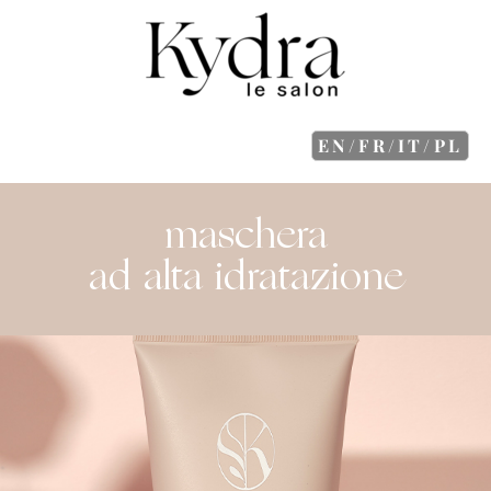
EN/FR/IT/PL
maschera
ad alta idratazione